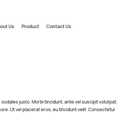
out Us
Product
Contact Us
sodales justo. Morbi tincidunt, ante vel suscipit volutpat,
ore. Ut vel placerat eros, eu tincidunt velit. Consectetur