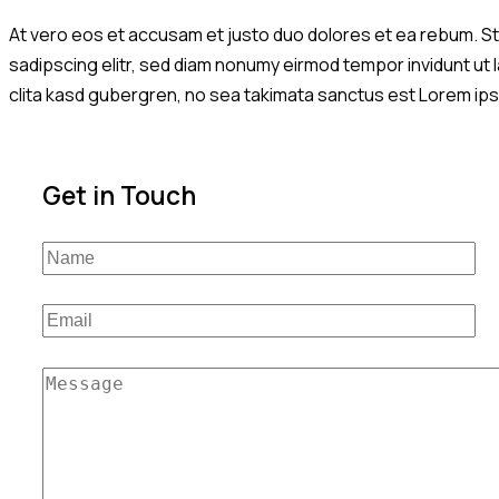
At vero eos et accusam et justo duo dolores et ea rebum. St
sadipscing elitr, sed diam nonumy eirmod tempor invidunt ut
clita kasd gubergren, no sea takimata sanctus est Lorem ipsu
Get in Touch