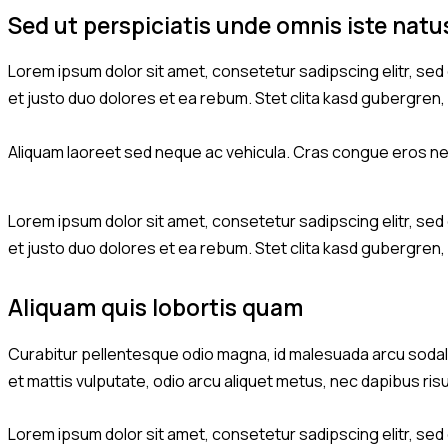
Sed ut perspiciatis unde omnis iste natu
Lorem ipsum dolor sit amet, consetetur sadipscing elitr, se
et justo duo dolores et ea rebum. Stet clita kasd gubergren
Aliquam laoreet sed neque ac vehicula. Cras congue eros nec 
Lorem ipsum dolor sit amet, consetetur sadipscing elitr, se
et justo duo dolores et ea rebum. Stet clita kasd gubergren
Aliquam quis lobortis quam
Curabitur pellentesque odio magna, id malesuada arcu sodale
et mattis vulputate, odio arcu aliquet metus, nec dapibus risu
Lorem ipsum dolor sit amet, consetetur sadipscing elitr, se