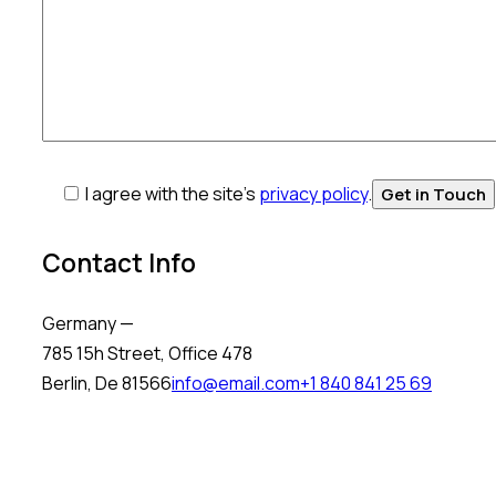
I agree with the site’s
privacy policy
.
Contact Info
Germany —
785 15h Street, Office 478
Berlin, De 81566
info@email.com
+1 840 841 25 69