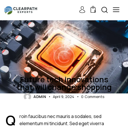
0
TIPS
Future tech innovations
that will change shopping
ADMIN
April 9, 2024
0
Comments
Q
roin faucibus nec mauris a sodales, sed
elementum mi tincidunt. Sed eget viverra