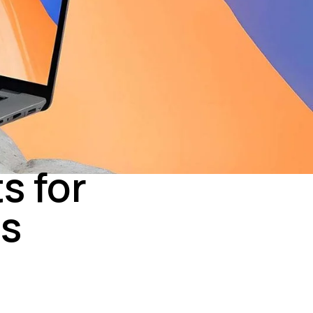
s for
ls