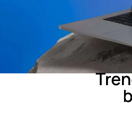
Tren
b