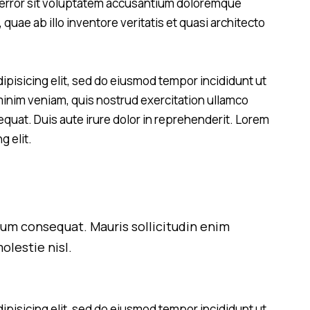
s error sit voluptatem accusantium doloremque
uae ab illo inventore veritatis et quasi architecto
ipisicing elit, sed do eiusmod tempor incididunt ut
minim veniam, quis nostrud exercitation ullamco
equat. Duis aute irure dolor in reprehenderit. Lorem
g elit.
trum consequat. Mauris sollicitudin enim
olestie nisl.
ipisicing elit, sed do eiusmod tempor incididunt ut