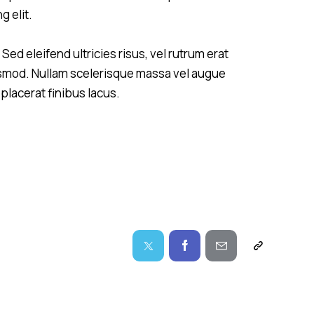
g elit.
Sed eleifend ultricies risus, vel rutrum erat
smod. Nullam scelerisque massa vel augue
placerat finibus lacus.