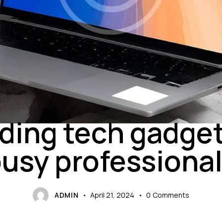
GADGETS
ding tech gadget
usy professiona
ADMIN
April 21, 2024
0
Comments